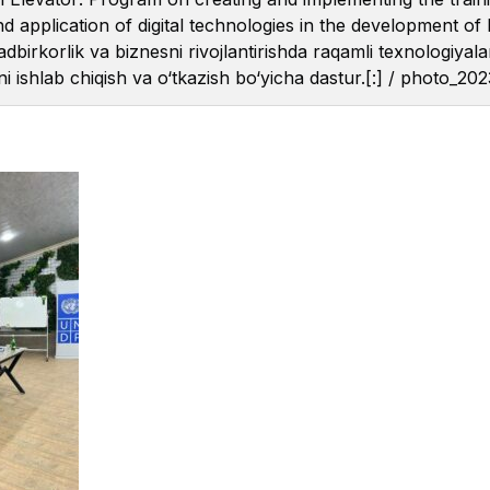
 application of digital technologies in the development of b
dbirkorlik va biznesni rivojlantirishda raqamli texnologiyala
i ishlab chiqish va o‘tkazish bo‘yicha dastur.[:]
/
photo_202