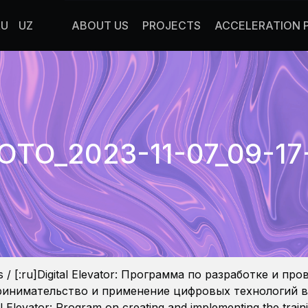
RU
UZ
ABOUT US
PROJECTS
ACCELERATION
OTO_2023-11-07_09-17
s
/
[:ru]Digital Elevator: Программа по разработке и п
инимательство и применение цифровых технологий в
l Elevator: Program on creating and implementing the traini