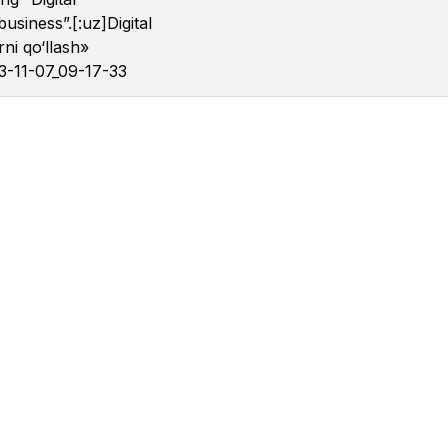
usiness”.[:uz]Digital
rni qo‘llash»
3-11-07_09-17-33