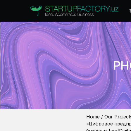
PH
Home
/
Our Project
«Цифровое предпр
бизнеса».[:en]Digita