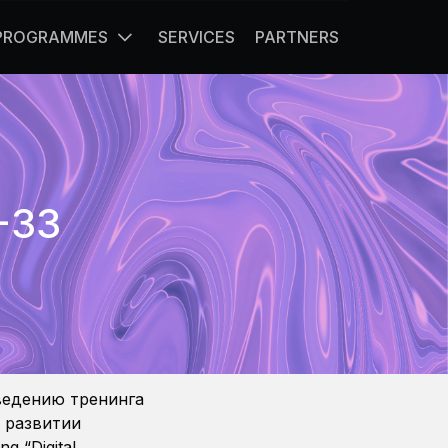
 PROGRAMMES
SERVICES
PARTNERS
-33
роведению тренинга
 развитии
ng “Digital