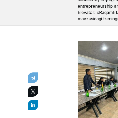
entrepreneurship and
Elevator: «Raqamli ta
mavzusidagi treningn