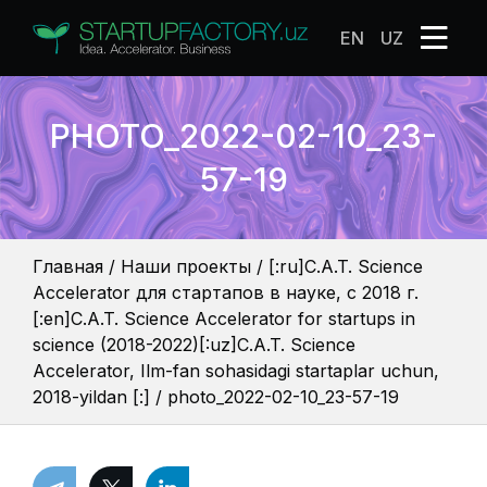
EN
UZ
PHOTO_2022-02-10_23-
57-19
Главная
/
Наши проекты
/
[:ru]С.A.T. Science
Accelerator для стартапов в науке, с 2018 г.
[:en]C.A.T. Science Accelerator for startups in
science (2018-2022)[:uz]С.A.T. Science
Accelerator, Ilm-fan sohasidagi startaplar uchun,
2018-yildan [:]
/
photo_2022-02-10_23-57-19